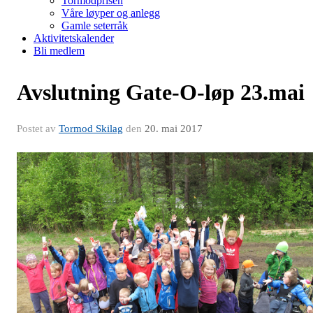
Tormodprisen
Våre løyper og anlegg
Gamle seterråk
Aktivitetskalender
Bli medlem
Avslutning Gate-O-løp 23.mai
Postet av
Tormod Skilag
den
20. mai 2017