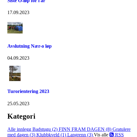
Siste O-løp for i år
17.09.2023
Avslutning Nær-o løp
04.09.2023
Turorientering 2023
25.05.2023
Kategori
Alle innlegg
Badstugu (2)
FINN FRAM DAGEN (8)
Gratulere
med dagen (3)
Klubbkveld (1)
Langrenn (3)
Vis alle
RSS