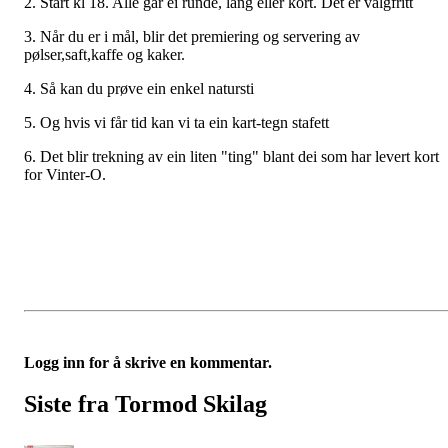
2. Start kl 18. Alle går ei runde, lang eller kort. Det er valgfritt
3. Når du er i mål, blir det premiering og servering av
pølser,saft,kaffe og kaker.
4. Så kan du prøve ein enkel natursti
5. Og hvis vi får tid kan vi ta ein kart-tegn stafett
6. Det blir trekning av ein liten "ting" blant dei som har levert kort
for Vinter-O.
Logg inn for å skrive en kommentar.
Siste fra Tormod Skilag