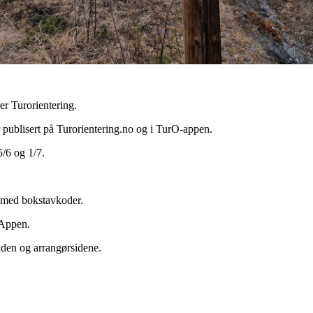
rer Turorientering.
 publisert på Turorientering.no og i TurO-appen.
15/6 og 1/7.
r med bokstavkoder.
-Appen.
iden og arrangørsidene.