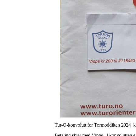
Tur-O-konvolutt for Tormoddilten 2024 ka
Betaling skjer med Vipps. I konvolutten e