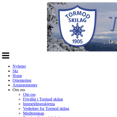
Veksle
navigasjon
Nyheter
Ski
Hopp
Orientering
Arrangementer
Om oss
Om oss
Frivillig i Tormod skilag
Innmeldingsskjema
Vedtekter for Tormod skilag
Medlemskap