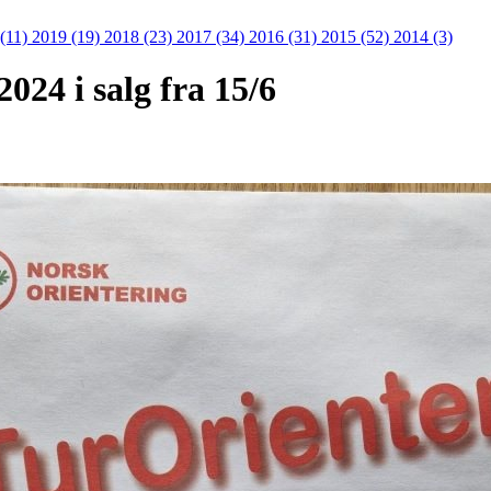
 (11)
2019 (19)
2018 (23)
2017 (34)
2016 (31)
2015 (52)
2014 (3)
024 i salg fra 15/6