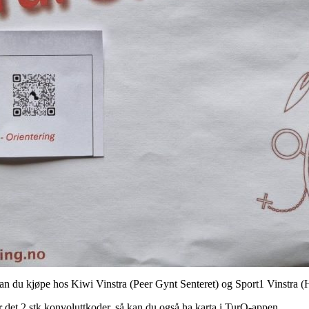
n du kjøpe hos Kiwi Vinstra (Peer Gynt Senteret) og Sport1 Vinstra (H
r det 2 stk konvoluttkoder, så kan du også ha karta i TurO-appen.