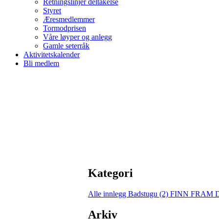
Retningslinjer deltakelse
Styret
Æresmedlemmer
Tormodprisen
Våre løyper og anlegg
Gamle seterråk
Aktivitetskalender
Bli medlem
Kategori
Alle innlegg
Badstugu (2)
FINN FRAM 
Arkiv