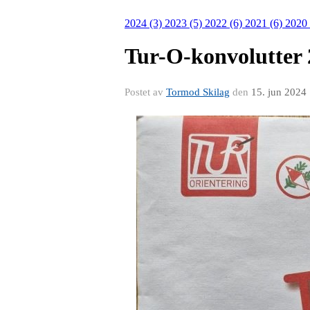
2024 (3)
2023 (5)
2022 (6)
2021 (6)
2020
Tur-O-konvolutter 2
Postet av
Tormod Skilag
den
15. jun 2024