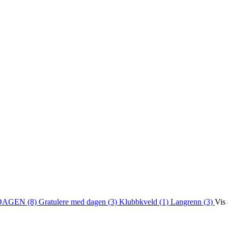
DAGEN (8)
Gratulere med dagen (3)
Klubbkveld (1)
Langrenn (3)
Vis 