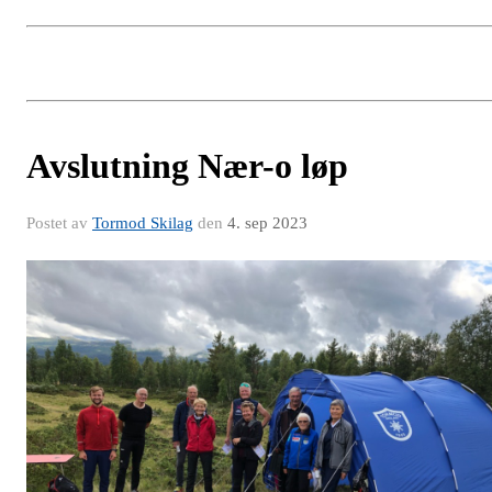
Avslutning Nær-o løp
Postet av
Tormod Skilag
den
4. sep 2023