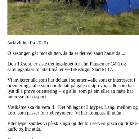
(arkivbilde fra 2020)
O-sesongen går mot slutten. Ja da er det vel snart haust da....
Den 13.sept. er siste treningsløpet for i år. Plassen er Gålå og
samlingsplass for start/mål er ved skistugu. Start kl 17.
Vi inviterer alle som har deltatt i sommer,--alle som er interessert i
orientering,--alle som har deltatt på gate-o-løp i vår,--alle som har
lyst til å prøve orientering,-- og alle som på ein eller an måte har
interesse for o-sport
Vælkåme ska du vera !!. Det bli lagt ut 3 løyper, Lang, mellom og
kort ,som passer for nybegynnere. Vi har kompass til utlån .
Etter løpet samles vi på skistugu og det blir servert pizza og drikke 
kaffe og lite attåt.