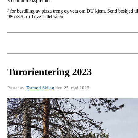
Vi har uttrekkspremier
( for bestilling av pizza treng eg veta om DU kjem. Send beskjed til
98658765 ) Tove Lillebråten
Turorientering 2023
Postet av
Tormod Skilag
den
25. mai 2023