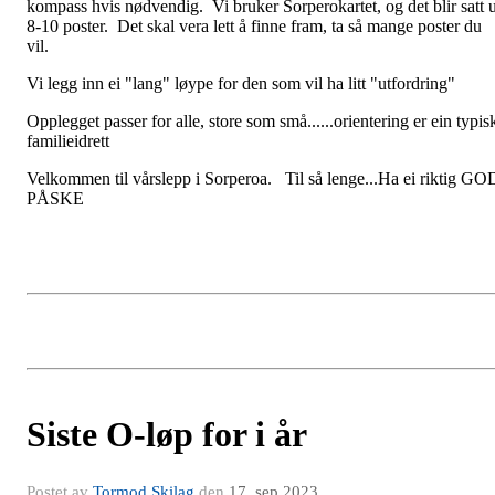
kompass hvis nødvendig. Vi bruker Sorperokartet, og det blir satt u
8-10 poster. Det skal vera lett å finne fram, ta så mange poster du
vil.
Vi legg inn ei "lang" løype for den som vil ha litt "utfordring"
Opplegget passer for alle, store som små......orientering er ein typis
familieidrett
Velkommen til vårslepp i Sorperoa. Til så lenge...Ha ei riktig GO
PÅSKE
Siste O-løp for i år
Postet av
Tormod Skilag
den
17. sep 2023