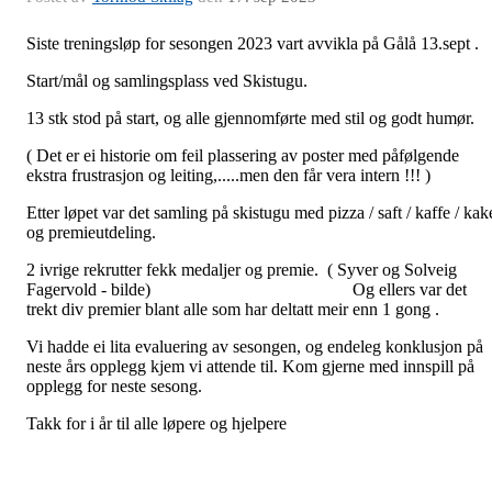
Siste treningsløp for sesongen 2023 vart avvikla på Gålå 13.sept .
Start/mål og samlingsplass ved Skistugu.
13 stk stod på start, og alle gjennomførte med stil og godt humør.
( Det er ei historie om feil plassering av poster med påfølgende
ekstra frustrasjon og leiting,.....men den får vera intern !!! )
Etter løpet var det samling på skistugu med pizza / saft / kaffe / kak
og premieutdeling.
2 ivrige rekrutter fekk medaljer og premie. ( Syver og Solveig
Fagervold - bilde) Og ellers var det
trekt div premier blant alle som har deltatt meir enn 1 gong .
Vi hadde ei lita evaluering av sesongen, og endeleg konklusjon på
neste års opplegg kjem vi attende til. Kom gjerne med innspill på
opplegg for neste sesong.
Takk for i år til alle løpere og hjelpere