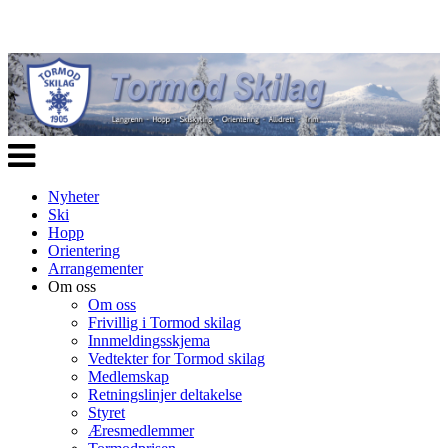
Veksle
navigasjon
Nyheter
Ski
Hopp
Orientering
Arrangementer
Om oss
Om oss
Frivillig i Tormod skilag
Innmeldingsskjema
Vedtekter for Tormod skilag
Medlemskap
Retningslinjer deltakelse
Styret
Æresmedlemmer