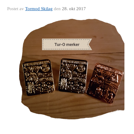
Postet av
Tormod Skilag
den
28. okt 2017