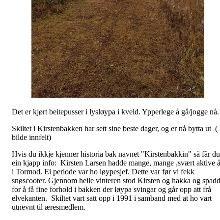
Det er kjørt beitepusser i lysløypa i kveld. Ypperlege å gå/jogge nå
Skiltet i Kirstenbakken har sett sine beste dager, og er nå bytta ut (
bilde innfelt)
Hvis du ikkje kjenner historia bak navnet "Kirstenbakkin" så får du
ein kjapp info: Kirsten Larsen hadde mange, mange ,svært aktive å
i Tormod. Ei periode var ho løypesjef. Dette var før vi fekk
snøscooter. Gjennom heile vinteren stod Kirsten og hakka og spad
for å få fine forhold i bakken der løypa svingar og går opp att frå
elvekanten. Skiltet vart satt opp i 1991 i samband med at ho vart
utnevnt til æresmedlem.