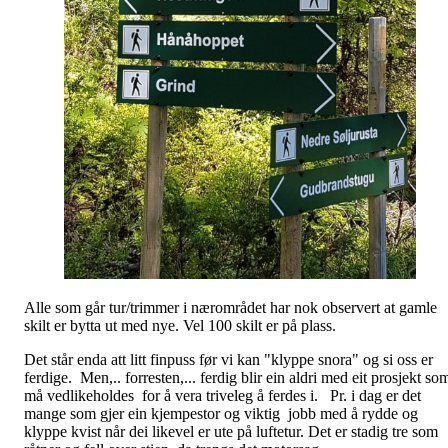
Alle som går tur/trimmer i nærområdet har nok observert at gamle
skilt er bytta ut med nye. Vel 100 skilt er på plass.
Det står enda att litt finpuss før vi kan "klyppe snora" og si oss er
ferdige. Men,.. forresten,... ferdig blir ein aldri med eit prosjekt so
må vedlikeholdes for å vera triveleg å ferdes i. Pr. i dag er det
mange som gjer ein kjempestor og viktig jobb med å rydde og
klyppe kvist når dei likevel er ute på luftetur. Det er stadig tre som