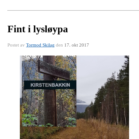
Fint i lysløypa
Postet av
Tormod Skilag
den
17. okt 2017