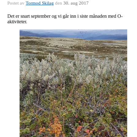
Postet av
Tormod Skilag
den
30. aug 2017
Det er snart september og vi går inn i siste månaden med O-
aktiviteter.