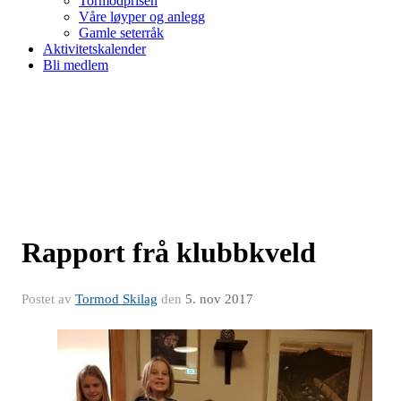
Tormodprisen
Våre løyper og anlegg
Gamle seterråk
Aktivitetskalender
Bli medlem
Rapport frå klubbkveld
Postet av
Tormod Skilag
den
5. nov 2017