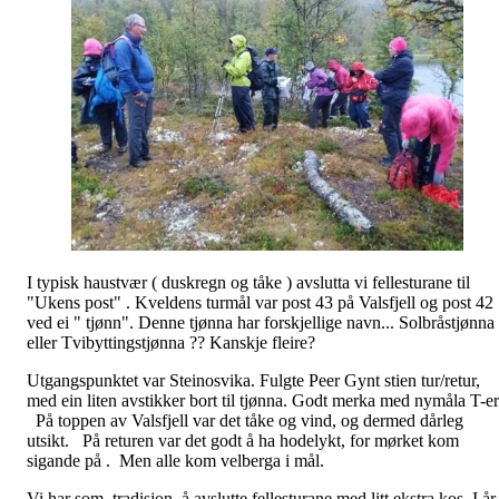
I typisk haustvær ( duskregn og tåke ) avslutta vi fellesturane til
"Ukens post" . Kveldens turmål var post 43 på Valsfjell og post 42
ved ei " tjønn". Denne tjønna har forskjellige navn... Solbråstjønna
eller Tvibyttingstjønna ?? Kanskje fleire?
Utgangspunktet var Steinosvika. Fulgte Peer Gynt stien tur/retur,
med ein liten avstikker bort til tjønna. Godt merka med nymåla T-er
På toppen av Valsfjell var det tåke og vind, og dermed dårleg
utsikt. På returen var det godt å ha hodelykt, for mørket kom
sigande på . Men alle kom velberga i mål.
Vi har som tradisjon å avslutte fellesturane med litt ekstra kos. I år