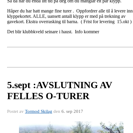
Så da har du enda litt tid på deg om du manglar eit par klypp.
Håper du har hatt mange fine turer . Oppfordrer alle til å levere inn
klyppekortet. ALLE, uansett antall klypp er med på trekning av
gavekort. Ekstra overrasking til barna. ( Frist for levering 15.okt )
Det blir klubbkveld seinare i haust. Info kommer
5.sept :AVSLUTNING AV
FELLES O-TURER
Postet av
Tormod Skilag
den
6. sep 2017