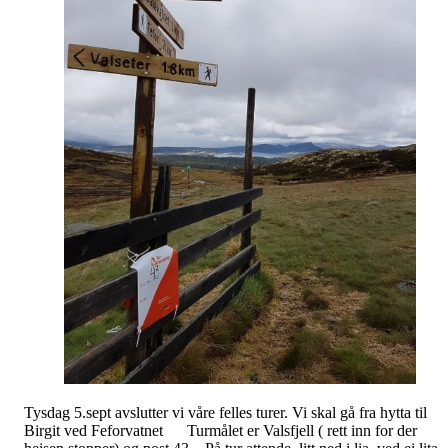
Tysdag 5.sept avslutter vi våre felles turer. Vi skal gå fra hytta til
Birgit ved Feforvatnet Turmålet er Valsfjell ( rett inn for der