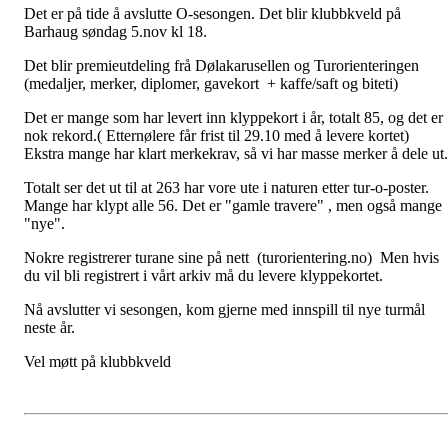
Det er på tide å avslutte O-sesongen. Det blir klubbkveld på
Barhaug søndag 5.nov kl 18.
Det blir premieutdeling frå Dølakarusellen og Turorienteringen
(medaljer, merker, diplomer, gavekort + kaffe/saft og biteti)
Det er mange som har levert inn klyppekort i år, totalt 85, og det er
nok rekord.( Etternølere får frist til 29.10 med å levere kortet)
Ekstra mange har klart merkekrav, så vi har masse merker å dele u
Totalt ser det ut til at 263 har vore ute i naturen etter tur-o-poster.
Mange har klypt alle 56. Det er "gamle travere" , men også mange
"nye".
Nokre registrerer turane sine på nett (turorientering.no) Men hvis
du vil bli registrert i vårt arkiv må du levere klyppekortet.
Nå avslutter vi sesongen, kom gjerne med innspill til nye turmål
neste år.
Vel møtt på klubbkveld