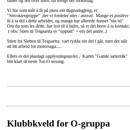
råtner og fell over stien, da trengs det motorsag.
Vi har som mål å få på plass ein dugnadsgjeng, ei
"Stivoktergruppe" ,der vi fordeler stier / ansvar. Mange er positive
til å ta del i dette arbeidet, og mange har allerede funnet "sin sti"
Om du som les dette, har lyst til å bidra, så er det berre å ta kontakt
( obs: Stien til Teigsætra er "opptatt" + ein del andre..)
Stien fra Sletten til Teigsætra vart rydda ein del i går, men det står
att litt arbeid for motorsaga.....
Ellers er det planlagt opplysningstavler , Kartet "Gamle sæterråk"
blir klart til neste Tur-O sesong.
Klubbkveld for O-gruppa