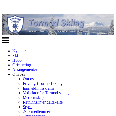
Veksle
navigasjon
Nyheter
Ski
Hopp
Orientering
Arrangementer
Om oss
Om oss
Frivillig i Tormod skilag
Innmeldingsskjema
Vedtekter for Tormod skilag
Medlemskap
Retningslinjer deltakelse
Styret
Æresmedlemmer