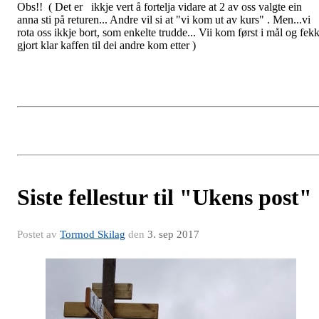
Obs!! ( Det er ikkje vert å fortelja vidare at 2 av oss valgte ein
anna sti på returen... Andre vil si at "vi kom ut av kurs" . Men...vi
rota oss ikkje bort, som enkelte trudde... Vii kom først i mål og fek
gjort klar kaffen til dei andre kom etter )
Siste fellestur til "Ukens post"
Postet av
Tormod Skilag
den
3. sep 2017