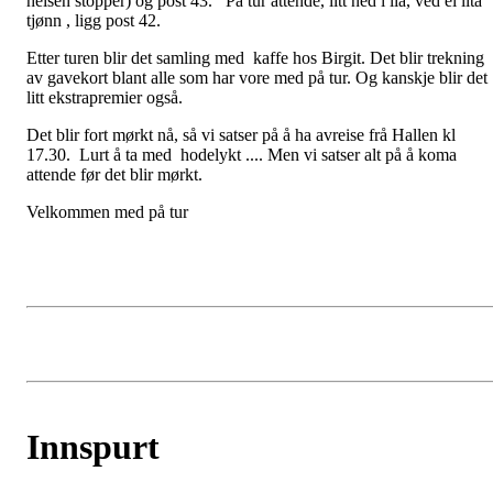
heisen stopper) og post 43. På tur attende, litt ned i lia, ved ei lita
tjønn , ligg post 42.
Etter turen blir det samling med kaffe hos Birgit. Det blir trekning
av gavekort blant alle som har vore med på tur. Og kanskje blir det
litt ekstrapremier også.
Det blir fort mørkt nå, så vi satser på å ha avreise frå Hallen kl
17.30. Lurt å ta med hodelykt .... Men vi satser alt på å koma
attende før det blir mørkt.
Velkommen med på tur
Innspurt