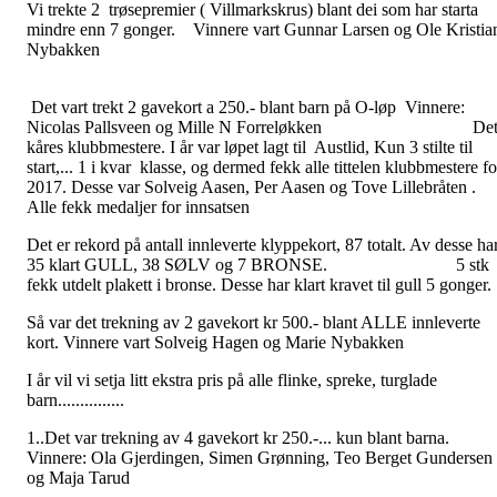
Vi trekte 2 trøsepremier ( Villmarkskrus) blant dei som har starta
mindre enn 7 gonger. Vinnere vart Gunnar Larsen og Ole Kristia
Nybakke
Det vart trekt 2 gavekort a 250.- blant barn på O-løp Vinnere:
Nicolas Pallsveen og Mille N Forreløkken De
kåres klubbmestere. I år var løpet lagt til Austlid, Kun 3 stilte til
start,... 1 i kvar klasse, og dermed fekk alle tittelen klubbmestere fo
2017. Desse var Solveig Aasen, Per Aasen og Tove Lillebråten .
Alle fekk medaljer for innsatsen
Det er rekord på antall innleverte klyppekort, 87 totalt. Av desse ha
35 klart GULL, 38 SØLV og 7 BRONSE. 5 stk
fekk utdelt plakett i bronse. Desse har klart kravet til gull 5 gonger.
Så var det trekning av 2 gavekort kr 500.- blant ALLE innleverte
kort. Vinnere vart Solveig Hagen og Marie Nybakken
I år vil vi setja litt ekstra pris på alle flinke, spreke, turglade
barn...............
1..Det var trekning av 4 gavekort kr 250.-... kun blant barna.
Vinnere: Ola Gjerdingen, Simen Grønning, Teo Berget Gundersen
og Maja Tarud