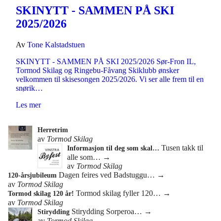
SKINYTT - SAMMEN PÅ SKI
2025/2026
Av
Tone Kalstadstuen
SKINYTT - SAMMEN PÅ SKI 2025/2026 Sør-Fron IL,
Tormod Skilag og Ringebu-Fåvang Skiklubb ønsker
velkommen til skisesongen 2025/2026. Vi ser alle frem til en
snørik…
Les mer
Herretrim
av
Tormod Skilag
Tusen takk til
Informasjon til deg som skal…
alle som…
→
av
Tormod Skilag
Dagen feires ved Badstuggu…
→
120-årsjubileum
av
Tormod Skilag
Tormod skilag fyller 120…
→
Tormod skilag 120 år!
av
Tormod Skilag
Stirydding Sorperoa…
→
Stirydding
av
Tormod Skilag