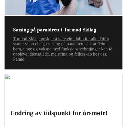
Satsing på paraidrett i Tormod Skilag
Tormod Skilag ønskjer å vere ein klubb for alle. Difor
startar vi no ei eiga satsing på paraidrett, slik at fleire
barn, unge og vaksne med funksjonsnedsetjingar kan få
oppleve idrettsglede, meistring og fellesskap hos oss.
Paraid
Endring av tidspunkt for årsmøte!