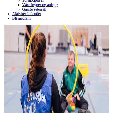
Tormodprisen
Våre løyper og anlegg
Gamle seterråk
Aktivitetskalender
Bli medlem