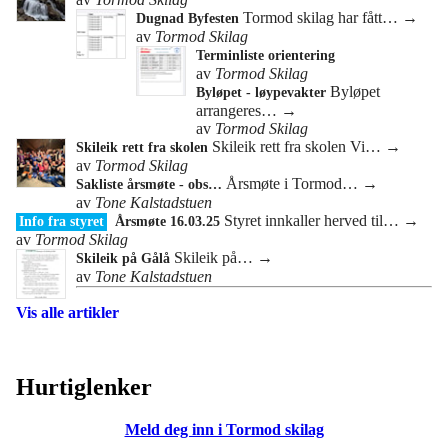
Tormod skilag har fått…
→
Dugnad Byfesten
av
Tormod Skilag
Terminliste orientering
av
Tormod Skilag
Byløpet
Byløpet - løypevakter
arrangeres…
→
av
Tormod Skilag
Skileik rett fra skolen Vi…
→
Skileik rett fra skolen
av
Tormod Skilag
Årsmøte i Tormod…
→
Sakliste årsmøte - obs…
av
Tone Kalstadstuen
Styret innkaller herved til…
→
Info fra styret
Årsmøte 16.03.25
av
Tormod Skilag
Skileik på…
→
Skileik på Gålå
av
Tone Kalstadstuen
Vis alle artikler
Hurtiglenker
Meld deg inn i Tormod skilag