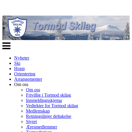
Veksle
navigasjon
Nyheter
Ski
Hopp
Orientering
Arrangementer
Om oss
Om oss
Frivillig i Tormod skilag
Innmeldingsskjema
Vedtekter for Tormod skilag
Medlemskap
Retningslinjer deltakelse
Styret
Æresmedlemmer