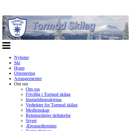
Veksle
navigasjon
Nyheter
Ski
Hopp
Orientering
Arrangementer
Om oss
Om oss
Frivillig i Tormod skilag
Innmeldingsskjema
Vedtekter for Tormod skilag
Medlemskap
Retningslinjer deltakelse
Styret
Æresmedlemmer