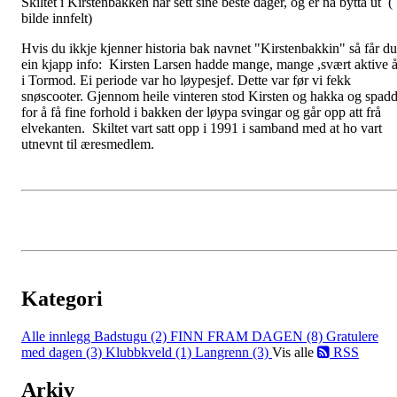
Skiltet i Kirstenbakken har sett sine beste dager, og er nå bytta ut (
bilde innfelt)
Hvis du ikkje kjenner historia bak navnet "Kirstenbakkin" så får du
ein kjapp info: Kirsten Larsen hadde mange, mange ,svært aktive å
i Tormod. Ei periode var ho løypesjef. Dette var før vi fekk
snøscooter. Gjennom heile vinteren stod Kirsten og hakka og spad
for å få fine forhold i bakken der løypa svingar og går opp att frå
elvekanten. Skiltet vart satt opp i 1991 i samband med at ho vart
utnevnt til æresmedlem.
Kategori
Alle innlegg
Badstugu (2)
FINN FRAM DAGEN (8)
Gratulere
med dagen (3)
Klubbkveld (1)
Langrenn (3)
Vis alle
RSS
Arkiv