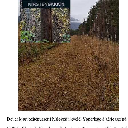
Det er kjørt beitepusser i lysløypa i kveld. Ypperlege å gå/jogge nå