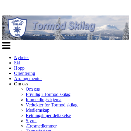
Veksle
navigasjon
Nyheter
Ski
Hopp
Orientering
Arrangementer
Om oss
Om oss
Frivillig i Tormod skilag
Innmeldingsskjema
Vedtekter for Tormod skilag
Medlemskap
Retningslinjer deltakelse
Styret
Æresmedlemmer