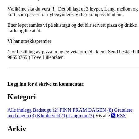
Vælkåme ska du vera !!. Det bli lagt ut 3 løyper, Lang, mellom og
kort ,som passer for nybegynnere. Vi har kompass til utlån .
Etter løpet samles vi på skistugu og det blir servert pizza og drikke 
kaffe og lite attåt.
Vi har uttrekkspremier
( for bestilling av pizza treng eg veta om DU kjem. Send beskjed til
98658765 ) Tove Lillebråten
Logg inn for å skrive en kommentar.
Kategori
Alle innlegg
Badstugu (2)
FINN FRAM DAGEN (8)
Gratulere
med dagen (3)
Klubbkveld (1)
Langrenn (3)
Vis alle
RSS
Arkiv