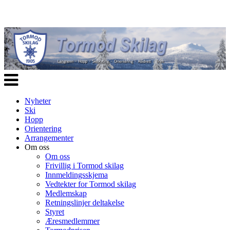
Veksle
navigasjon
Nyheter
Ski
Hopp
Orientering
Arrangementer
Om oss
Om oss
Frivillig i Tormod skilag
Innmeldingsskjema
Vedtekter for Tormod skilag
Medlemskap
Retningslinjer deltakelse
Styret
Æresmedlemmer