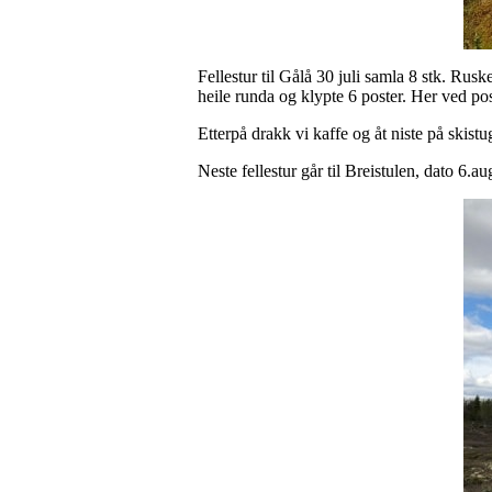
Fellestur til Gålå 30 juli samla 8 stk. Rus
heile runda og klypte 6 poster. Her ved pos
Etterpå drakk vi kaffe og åt niste på skistu
Neste fellestur går til Breistulen, dato 6.a