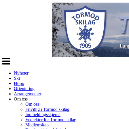
Veksle
navigasjon
Nyheter
Ski
Hopp
Orientering
Arrangementer
Om oss
Om oss
Frivillig i Tormod skilag
Innmeldingsskjema
Vedtekter for Tormod skilag
Medlemskap