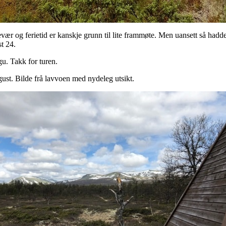
kevær og ferietid er kanskje grunn til lite frammøte. Men uansett så hadd
t 24.
gu. Takk for turen.
ugust. Bilde frå lavvoen med nydeleg utsikt.