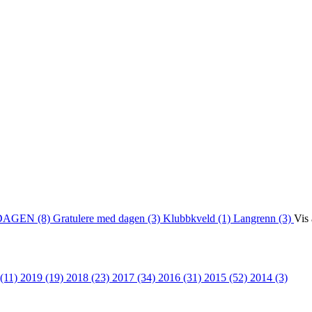
DAGEN (8)
Gratulere med dagen (3)
Klubbkveld (1)
Langrenn (3)
Vis 
 (11)
2019 (19)
2018 (23)
2017 (34)
2016 (31)
2015 (52)
2014 (3)