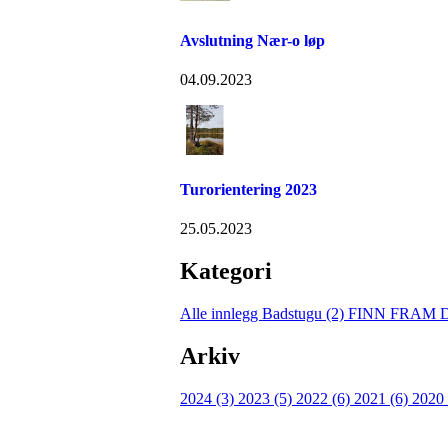
Avslutning Nær-o løp
04.09.2023
Turorientering 2023
25.05.2023
Kategori
Alle innlegg
Badstugu (2)
FINN FRAM 
Arkiv
2024 (3)
2023 (5)
2022 (6)
2021 (6)
2020