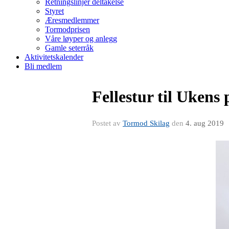
Retningslinjer deltakelse
Styret
Æresmedlemmer
Tormodprisen
Våre løyper og anlegg
Gamle seterråk
Aktivitetskalender
Bli medlem
Fellestur til Ukens 
Postet av
Tormod Skilag
den
4. aug 2019