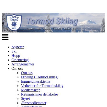
Veksle
navigasjon
Nyheter
Ski
Hopp
Orientering
Arrangementer
Om oss
Om oss
Frivillig i Tormod skilag
Innmeldingsskjema
Vedtekter for Tormod skilag
Medlemskap
Retningslinjer deltakelse
Styret
Æresmedlemmer