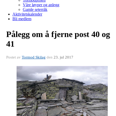
Tormodprisen
Våre løyper og anlegg
Gamle seterråk
Aktivitetskalender
Bli medlem
Pålegg om å fjerne post 40 og
41
Postet av
Tormod Skilag
den
23. jul 2017