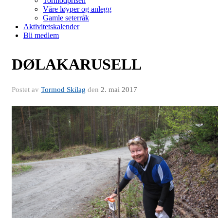
Tormodprisen
Våre løyper og anlegg
Gamle seterråk
Aktivitetskalender
Bli medlem
DØLAKARUSELL
Postet av
Tormod Skilag
den
2. mai 2017