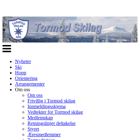
Veksle
navigasjon
Nyheter
Ski
Hopp
Orientering
Arrangementer
Om oss
Om oss
Frivillig i Tormod skilag
Innmeldingsskjema
Vedtekter for Tormod skilag
Medlemskap
Retningslinjer deltakelse
Styret
Æresmedlemmer