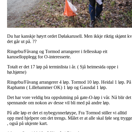
Du har kanskje høyrt ordet Dølakarusell. Men ikkje riktig skjønt k
det går ut på. ??
Ringebu/Fåvang og Tormod arrangerer i fellesskap eit
karusellopplegg for O-interesserte.
Totalt er det 17 løp på terminlista i år. ( Sjå heimesida oppe i
hø.hjørne)
Ringebu/Fåvang arrangerer 4 løp. Tormod 10 løp. Heidal 1 løp. På
Raphamn ( Lillehammer OK) 1 løp og Gausdal 1 løp.
Det har vore veldig bra oppslutning på gate-O-løp i vår. Nå blir det
spennande om nokon av desse vil bli med på andre løp.
På alle løp er det ei nybegynnerløype, Fra Tormod stiller vi alltid
opp med hjelpere om det trengs. Målet er at alle skal føle seg trygg
, også på ukjente kart.