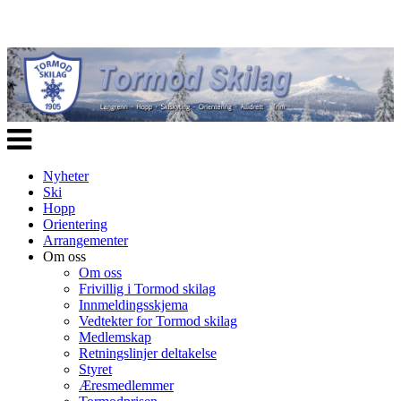
Veksle
navigasjon
Nyheter
Ski
Hopp
Orientering
Arrangementer
Om oss
Om oss
Frivillig i Tormod skilag
Innmeldingsskjema
Vedtekter for Tormod skilag
Medlemskap
Retningslinjer deltakelse
Styret
Æresmedlemmer