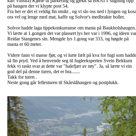
kart Vinstra) Kjørte til parkering og gjekk så BRATT stigning opp
på haugen der vi klypte post 54.
Fra her er det ei veldig fin utsikt , og vi slo oss ned i lyngen og kos
oss vel og lenge med mat, kaffe og Solvor's medbrakte boller.
Solvor hadde laga tippekonkurranse om masta på Baukholshaugen.
Vi lærte at 1.gongen det var plassert lys her var i 1996, og ideen va
Reidar Stangenes sin. Mengde lys 1.gong var 333, og høgde på
masta er 60 meter.
Videre fann vi masse fjør, og vi lurte fælt på kva for fugl som hadd
så fin pryd. Ved å henvende seg til fugleeksperten Svein Bekkum
fekk vi raskt svar at dette var "halefjær av røy". Ja, så lærte vi ein
god del på denne turen, det er bra.......
Takk for turen .
Neste gong går fellesturen til Skårslåhaugen og postplukk.