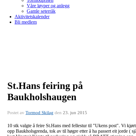
Tormodprisen
Våre løyper og anlegg
Gamle seterråk
Aktivitetskalender
Bli medlem
St.Hans feiring på
Baukholshaugen
Postet av
Tormod Skilag
den
23. jun 2015
10 stk valgte å feire St.Hans med fellestur til "Ukens post". Vi kjørt
opp Baukholsgrenda, tok av til høgre etter å ha passert eit jorde ( sj