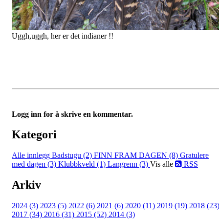
Uggh,uggh, her er det indianer !!
Logg inn for å skrive en kommentar.
Kategori
Alle innlegg
Badstugu (2)
FINN FRAM DAGEN (8)
Gratulere
med dagen (3)
Klubbkveld (1)
Langrenn (3)
Vis alle
RSS
Arkiv
2024 (3)
2023 (5)
2022 (6)
2021 (6)
2020 (11)
2019 (19)
2018 (23
2017 (34)
2016 (31)
2015 (52)
2014 (3)