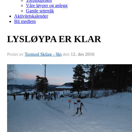
Tormodprisen
Våre løyper og anlegg
Gamle seterråk
Aktivitetskalender
Bli medlem
LYSLØYPA ER KLAR
Postet av
Tormod Skilag - Ski
den
12. des 2016