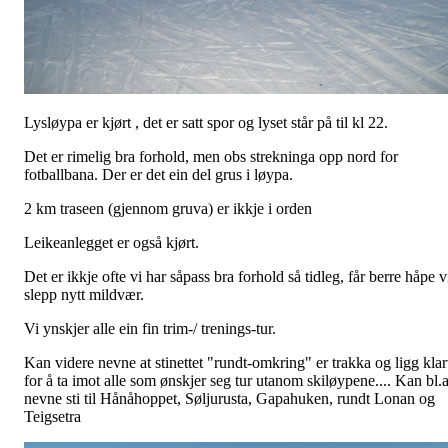
Lysløypa er kjørt , det er satt spor og lyset står på til kl 22.
Det er rimelig bra forhold, men obs strekninga opp nord for
fotballbana. Der er det ein del grus i løypa.
2 km traseen (gjennom gruva) er ikkje i orden
Leikeanlegget er også kjørt.
Det er ikkje ofte vi har såpass bra forhold så tidleg, får berre håpe v
slepp nytt mildvær.
Vi ynskjer alle ein fin trim-/ trenings-tur.
Kan videre nevne at stinettet "rundt-omkring" er trakka og ligg klar
for å ta imot alle som ønskjer seg tur utanom skiløypene.... Kan bl.
nevne sti til Hånåhoppet, Søljurusta, Gapahuken, rundt Lonan og
Teigsetra