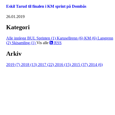
Eskil Tarud til finalen i KM sprint på Dombås
26.01.2019
Kategori
Alle innlegg
BUL Sprinten (1)
Karusellrenn (6)
KM (6)
Langrenn
(2)
Skisamling (1)
Vis alle
RSS
Arkiv
2019 (7)
2018 (13)
2017 (22)
2016 (15)
2015 (37)
2014 (6)