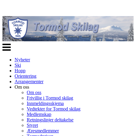
Veksle
navigasjon
Nyheter
Ski
Hopp
Orientering
Arrangementer
Om oss
Om oss
Frivillig i Tormod skilag
Innmeldingsskjema
Vedtekter for Tormod skilag
Medlemskap
Retningslinjer deltakelse
Styret
Æresmedlemmer