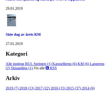
29.01.2019
Siste dag av årets KM
27.01.2019
Kategori
Alle innlegg
BUL Sprinten (1)
Karusellrenn (6)
KM (6)
Langrenn
(2)
Skisamling (1)
Vis alle
RSS
Arkiv
2019 (7)
2018 (13)
2017 (22)
2016 (15)
2015 (37)
2014 (6)