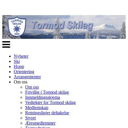
Veksle
navigasjon
Nyheter
Ski
Hopp
Orientering
Arrangementer
Om oss
Om oss
Frivillig i Tormod skilag
Innmeldingsskjema
Vedtekter for Tormod skilag
Medlemskap
Retningslinjer deltakelse
Styret
Æresmedlemmer