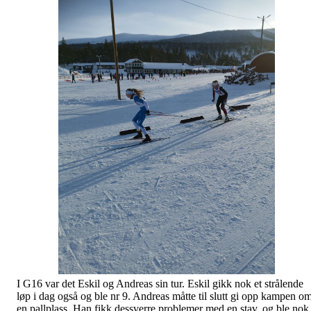
I G16 var det Eskil og Andreas sin tur. Eskil gikk nok et strålende
løp i dag også og ble nr 9. Andreas måtte til slutt gi opp kampen o
en pallplass. Han fikk dessverre problemer med en stav, og ble nok