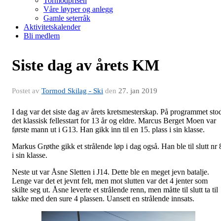
Tormodprisen
Våre løyper og anlegg
Gamle seterråk
Aktivitetskalender
Bli medlem
Siste dag av årets KM
Postet av
Tormod Skilag - Ski
den
27. jan 2019
I dag var det siste dag av årets kretsmesterskap. På programmet sto
det klassisk fellesstart for 13 år og eldre. Marcus Berget Moen var
første mann ut i G13. Han gikk inn til en 15. plass i sin klasse.
Markus Grøthe gikk et strålende løp i dag også. Han ble til slutt nr 
i sin klasse.
Neste ut var Åsne Sletten i J14. Dette ble en meget jevn batalje.
Lenge var det et jevnt felt, men mot slutten var det 4 jenter som
skilte seg ut. Åsne leverte et strålende renn, men måtte til slutt ta til
takke med den sure 4 plassen. Uansett en strålende innsats.