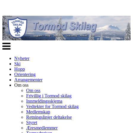
Veksle
navigasjon
Nyheter
Ski
Hopp
Orientering
Arrangementer
Om oss
Om oss
Frivillig i Tormod skilag
Innmeldingsskjema
Vedtekter for Tormod skilag
Medlemskap
Retningslinjer deltakelse
Styret
Æresmedlemmer