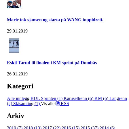
Marie tok sjansen og starta på WANG toppidrett.
29.01.2019
Eskil Tarud til finalen i KM sprint på Dombås
26.01.2019
Kategori
Alle innlegg
BUL Sprinten (1)
Karusellrenn (6)
KM (6)
Langrenn
(2)
Skisamling (1)
Vis alle
RSS
Arkiv
2019 (7)
2018 (13)
2017 (22)
2016 (15)
2015 (37)
2014 (6)