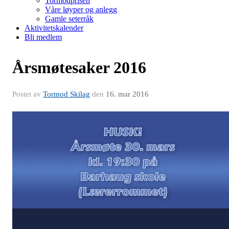
Tormodprisen
Våre løyper og anlegg
Gamle seterråk
Aktivitetskalender
Bli medlem
Årsmøtesaker 2016
Postet av
Tormod Skilag
den
16. mar 2016