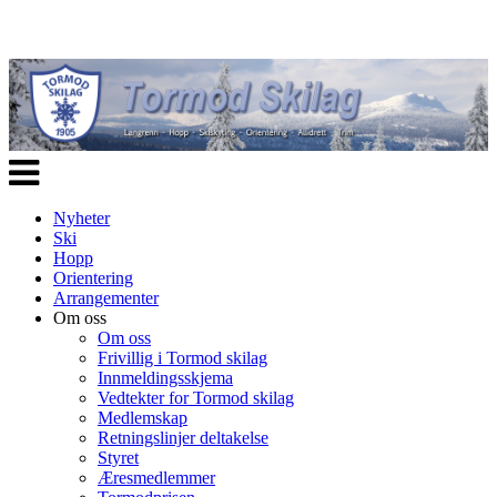
Veksle
navigasjon
Nyheter
Ski
Hopp
Orientering
Arrangementer
Om oss
Om oss
Frivillig i Tormod skilag
Innmeldingsskjema
Vedtekter for Tormod skilag
Medlemskap
Retningslinjer deltakelse
Styret
Æresmedlemmer