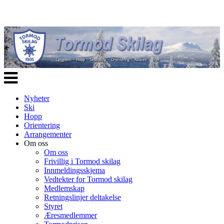
Veksle
navigasjon
Nyheter
Ski
Hopp
Orientering
Arrangementer
Om oss
Om oss
Frivillig i Tormod skilag
Innmeldingsskjema
Vedtekter for Tormod skilag
Medlemskap
Retningslinjer deltakelse
Styret
Æresmedlemmer