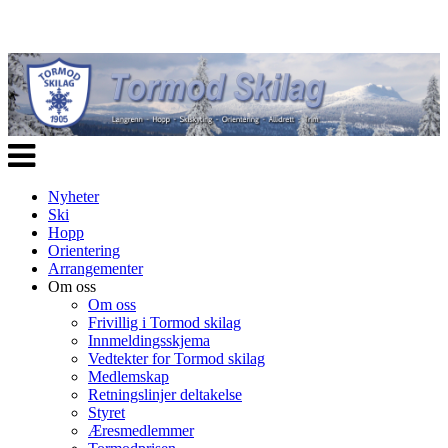
Veksle
navigasjon
Nyheter
Ski
Hopp
Orientering
Arrangementer
Om oss
Om oss
Frivillig i Tormod skilag
Innmeldingsskjema
Vedtekter for Tormod skilag
Medlemskap
Retningslinjer deltakelse
Styret
Æresmedlemmer