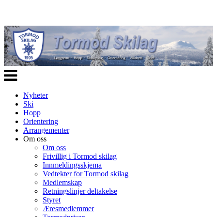
Veksle
navigasjon
Nyheter
Ski
Hopp
Orientering
Arrangementer
Om oss
Om oss
Frivillig i Tormod skilag
Innmeldingsskjema
Vedtekter for Tormod skilag
Medlemskap
Retningslinjer deltakelse
Styret
Æresmedlemmer