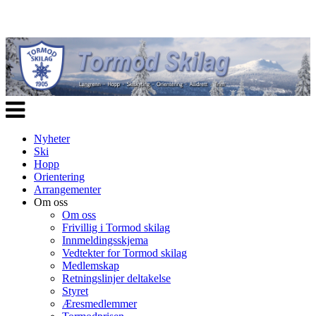
Veksle
navigasjon
Nyheter
Ski
Hopp
Orientering
Arrangementer
Om oss
Om oss
Frivillig i Tormod skilag
Innmeldingsskjema
Vedtekter for Tormod skilag
Medlemskap
Retningslinjer deltakelse
Styret
Æresmedlemmer