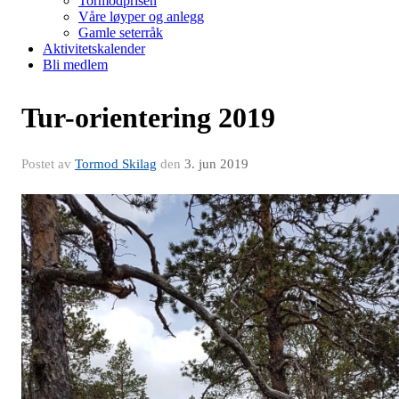
Tormodprisen
Våre løyper og anlegg
Gamle seterråk
Aktivitetskalender
Bli medlem
Tur-orientering 2019
Postet av
Tormod Skilag
den
3. jun 2019