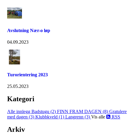
Avslutning Nær-o løp
04.09.2023
Turorientering 2023
25.05.2023
Kategori
Alle innlegg
Badstugu (2)
FINN FRAM DAGEN (8)
Gratulere
med dagen (3)
Klubbkveld (1)
Langrenn (3)
Vis alle
RSS
Arkiv