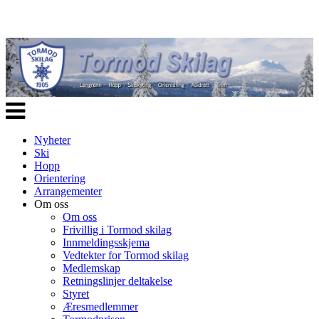
Veksle
navigasjon
Nyheter
Ski
Hopp
Orientering
Arrangementer
Om oss
Om oss
Frivillig i Tormod skilag
Innmeldingsskjema
Vedtekter for Tormod skilag
Medlemskap
Retningslinjer deltakelse
Styret
Æresmedlemmer