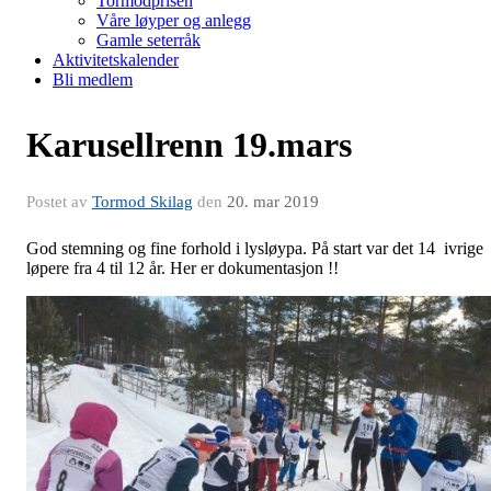
Tormodprisen
Våre løyper og anlegg
Gamle seterråk
Aktivitetskalender
Bli medlem
Karusellrenn 19.mars
Postet av
Tormod Skilag
den
20. mar 2019
God stemning og fine forhold i lysløypa. På start var det 14 ivrige
løpere fra 4 til 12 år. Her er dokumentasjon !!