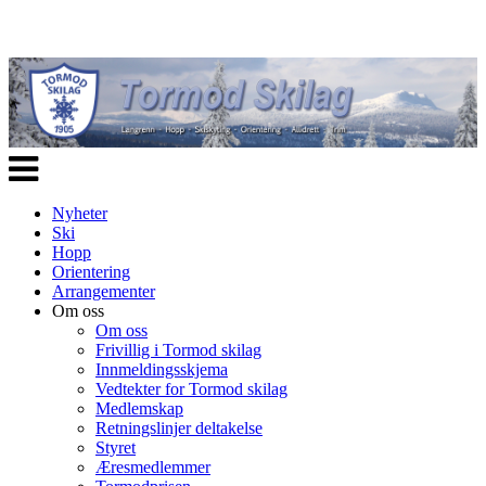
Veksle
navigasjon
Nyheter
Ski
Hopp
Orientering
Arrangementer
Om oss
Om oss
Frivillig i Tormod skilag
Innmeldingsskjema
Vedtekter for Tormod skilag
Medlemskap
Retningslinjer deltakelse
Styret
Æresmedlemmer