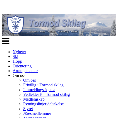
Veksle
navigasjon
Nyheter
Ski
Hopp
Orientering
Arrangementer
Om oss
Om oss
Frivillig i Tormod skilag
Innmeldingsskjema
Vedtekter for Tormod skilag
Medlemskap
Retningslinjer deltakelse
Styret
Æresmedlemmer