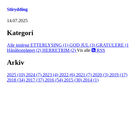
Stirydding
14.07.2025
Kategori
Alle innlegg
ETTERLYSING (1)
GOD JUL (3)
GRATULERE (1
Hånåhoppløpet (2)
HERRETRIM (2)
Vis alle
RSS
Arkiv
2025 (10)
2024 (7)
2023 (4)
2022 (6)
2021 (7)
2020 (3)
2019 (17)
2018 (34)
2017 (37)
2016 (54)
2015 (30)
2014 (1)