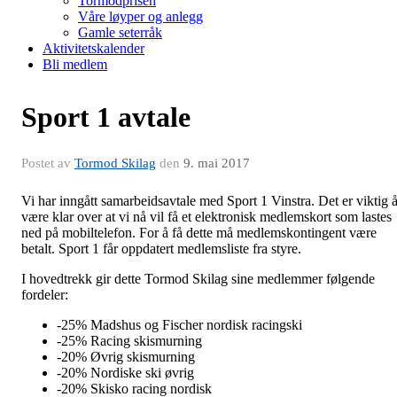
Tormodprisen
Våre løyper og anlegg
Gamle seterråk
Aktivitetskalender
Bli medlem
Sport 1 avtale
Postet av
Tormod Skilag
den
9. mai 2017
Vi har inngått samarbeidsavtale med Sport 1 Vinstra. Det er viktig 
være klar over at vi nå vil få et elektronisk medlemskort som lastes
ned på mobiltelefon. For å få dette må medlemskontingent være
betalt. Sport 1 får oppdatert medlemsliste fra styre.
I hovedtrekk gir dette Tormod Skilag sine medlemmer følgende
fordeler:
-25% Madshus og Fischer nordisk racingski
-25% Racing skismurning
-20% Øvrig skismurning
-20% Nordiske ski øvrig
-20% Skisko racing nordisk