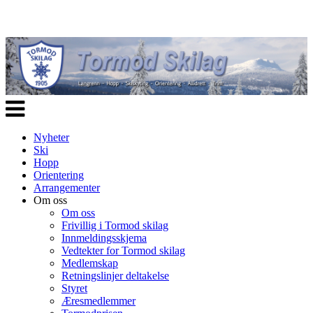
Veksle
navigasjon
Nyheter
Ski
Hopp
Orientering
Arrangementer
Om oss
Om oss
Frivillig i Tormod skilag
Innmeldingsskjema
Vedtekter for Tormod skilag
Medlemskap
Retningslinjer deltakelse
Styret
Æresmedlemmer