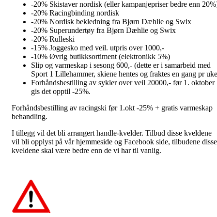
-20% Skistaver nordisk (eller kampanjepriser bedre enn 20%
-20% Racingbinding nordisk
-20% Nordisk bekledning fra Bjørn Dæhlie og Swix
-20% Superundertøy fra Bjørn Dæhlie og Swix
-20% Rulleski
-15% Joggesko med veil. utpris over 1000,-
-10% Øvrig butikksortiment (elektronikk 5%)
Slip og varmeskap i sesong 600,- (dette er i samarbeid med
Sport 1 Lillehammer, skiene hentes og fraktes en gang pr uke
Forhåndsbestilling av sykler over veil 20000,- før 1. oktober
gis det opptil -25%.
Forhåndsbestilling av racingski før 1.okt -25% + gratis varmeskap
behandling.
I tillegg vil det bli arrangert handle-kvelder. Tilbud disse kveldene
vil bli opplyst på vår hjemmeside og Facebook side, tilbudene disse
kveldene skal være bedre enn de vi har til vanlig.