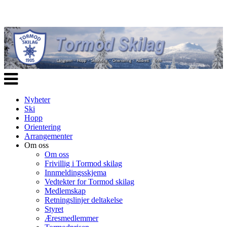
Veksle
navigasjon
Nyheter
Ski
Hopp
Orientering
Arrangementer
Om oss
Om oss
Frivillig i Tormod skilag
Innmeldingsskjema
Vedtekter for Tormod skilag
Medlemskap
Retningslinjer deltakelse
Styret
Æresmedlemmer