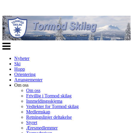
Veksle
navigasjon
Nyheter
Ski
Hopp
Orientering
Arrangementer
Om oss
Om oss
Frivillig i Tormod skilag
Innmeldingsskjema
Vedtekter for Tormod skilag
Medlemskap
Retningslinjer deltakelse
Styret
Æresmedlemmer