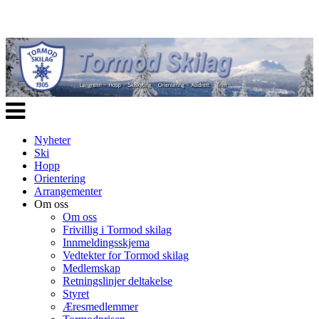
Veksle
navigasjon
Nyheter
Ski
Hopp
Orientering
Arrangementer
Om oss
Om oss
Frivillig i Tormod skilag
Innmeldingsskjema
Vedtekter for Tormod skilag
Medlemskap
Retningslinjer deltakelse
Styret
Æresmedlemmer