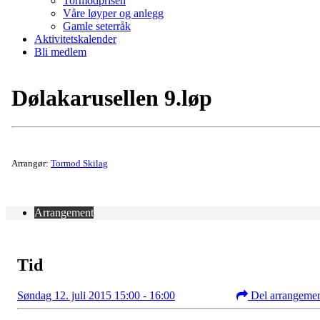
Tormodprisen
Våre løyper og anlegg
Gamle seterråk
Aktivitetskalender
Bli medlem
Dølakarusellen 9.løp
Arrangør:
Tormod Skilag
Arrangement
Tid
Søndag 12. juli 2015 15:00 - 16:00
Del arrangeme