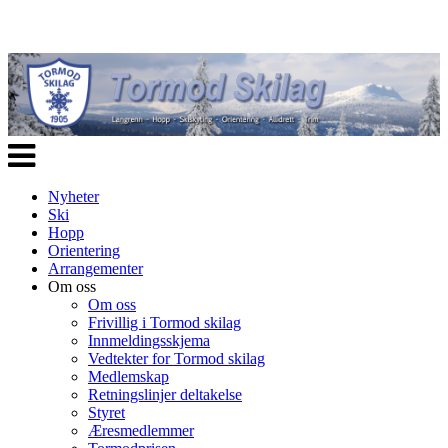
Veksle
navigasjon
Nyheter
Ski
Hopp
Orientering
Arrangementer
Om oss
Om oss
Frivillig i Tormod skilag
Innmeldingsskjema
Vedtekter for Tormod skilag
Medlemskap
Retningslinjer deltakelse
Styret
Æresmedlemmer