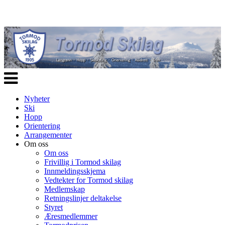
Veksle
navigasjon
Nyheter
Ski
Hopp
Orientering
Arrangementer
Om oss
Om oss
Frivillig i Tormod skilag
Innmeldingsskjema
Vedtekter for Tormod skilag
Medlemskap
Retningslinjer deltakelse
Styret
Æresmedlemmer