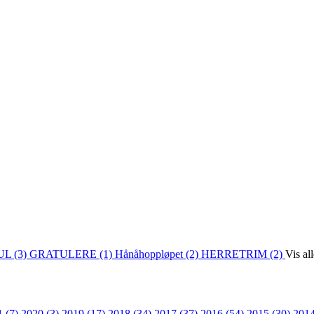
L (3)
GRATULERE (1)
Hånåhoppløpet (2)
HERRETRIM (2)
Vis al
1 (7)
2020 (3)
2019 (17)
2018 (34)
2017 (37)
2016 (54)
2015 (30)
2014