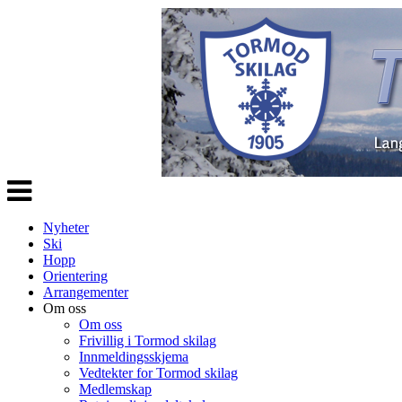
Veksle
navigasjon
Nyheter
Ski
Hopp
Orientering
Arrangementer
Om oss
Om oss
Frivillig i Tormod skilag
Innmeldingsskjema
Vedtekter for Tormod skilag
Medlemskap