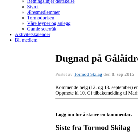
Retningslinjer deltakelse
Styret
Æresmedlemmer
Tormodprisen
Våre løyper og anlegg
Gamle seterråk
Aktivitetskalender
Bli medlem
Dugnad på Gålåidre
Postet av
Tormod Skilag
den
8. sep 2015
Kommende helg (12. og 13. september) er d
Oppmøte kl 10. Gi tilbakemelding til Mari
Logg inn for å skrive en kommentar.
Siste fra Tormod Skilag