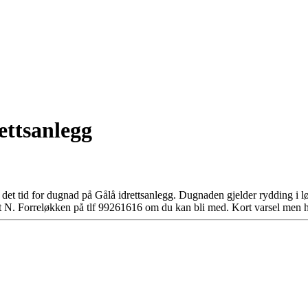
ttsanlegg
et tid for dugnad på Gålå idrettsanlegg. Dugnaden gjelder rydding i 
t N. Forreløkken på tlf 99261616 om du kan bli med. Kort varsel men håp