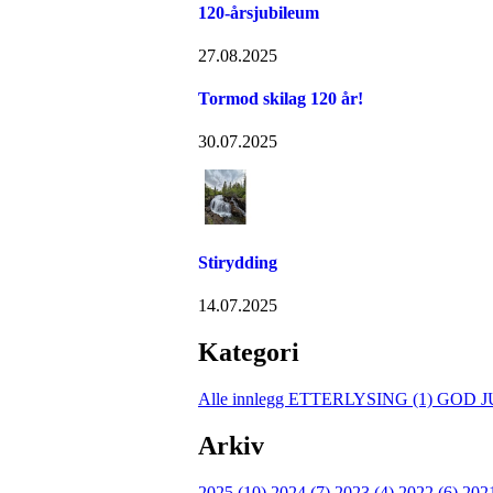
120-årsjubileum
27.08.2025
Tormod skilag 120 år!
30.07.2025
Stirydding
14.07.2025
Kategori
Alle innlegg
ETTERLYSING (1)
GOD JU
Arkiv
2025 (10)
2024 (7)
2023 (4)
2022 (6)
202