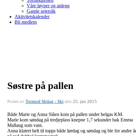
Tormodprisen
Våre løyper og anlegg
Gamle seterråk
Aktivitetskalender
Bli medlem
Søstre på pallen
Postet av
Tormod Skilag - Ski
den
25. jan 2015
Både Marie og Anna Slåen kom på pallen under helgas KM.
Marie kom søndag på tredjeplass knepne 1,7 sekunder bak Emma
Mallaug som vant.
Anna klatret helt til topps både lørdag og søndag og ble for andre å