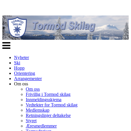
Veksle
navigasjon
Nyheter
Ski
Hopp
Orientering
Arrangementer
Om oss
Om oss
Frivillig i Tormod skilag
Innmeldingsskjema
Vedtekter for Tormod skilag
Medlemskap
Retningslinjer deltakelse
Styret
Æresmedlemmer