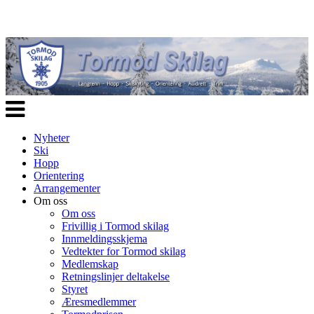
Veksle
navigasjon
Nyheter
Ski
Hopp
Orientering
Arrangementer
Om oss
Om oss
Frivillig i Tormod skilag
Innmeldingsskjema
Vedtekter for Tormod skilag
Medlemskap
Retningslinjer deltakelse
Styret
Æresmedlemmer