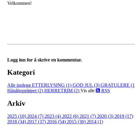
Velkommen!
Logg inn for å skrive en kommentar.
Kategori
Alle innlegg
ETTERLYSING (1)
GOD JUL (3)
GRATULERE (1
Hånåhoppløpet (2)
HERRETRIM (2)
Vis alle
RSS
Arkiv
2025 (10)
2024 (7)
2023 (4)
2022 (6)
2021 (7)
2020 (3)
2019 (17)
2018 (34)
2017 (37)
2016 (54)
2015 (30)
2014 (1)