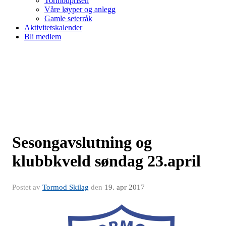
Tormodprisen
Våre løyper og anlegg
Gamle seterråk
Aktivitetskalender
Bli medlem
Sesongavslutning og
klubbkveld søndag 23.april
Postet av
Tormod Skilag
den
19. apr 2017