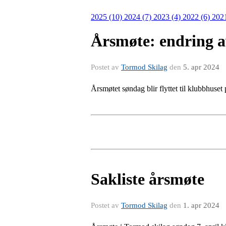
2025 (10)
2024 (7)
2023 (4)
2022 (6)
202
Årsmøte: endring a
Postet av
Tormod Skilag
den
5. apr 2024
Årsmøtet søndag blir flyttet til klubbhuset
Sakliste årsmøte
Postet av
Tormod Skilag
den
1. apr 2024