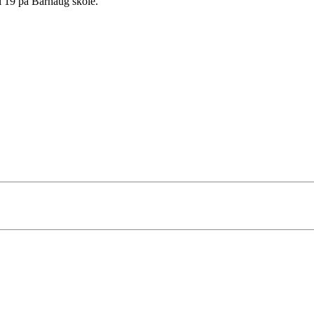
kl 19 på Barhaug skole.