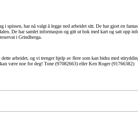
i spissen, har nå valgt å legge ned arbeidet sitt. De har gjort en fanta
en. De har samlet informasjon og gitt ut bok med kart og satt opp info
urreservat i Grindberga.
dette arbeidet, og vi trenger hjelp av flere som kan bidra med stirydding
e kan være noe for deg! Tone (97082663) eller Ken Roger (91766382)