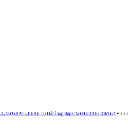
L (3)
GRATULERE (1)
Hånåhoppløpet (2)
HERRETRIM (2)
Vis al