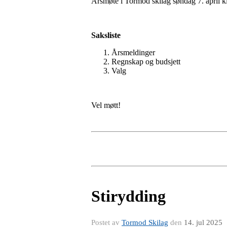
Årsmøte i Tormod skilag søndag 7. april 
Saksliste
Årsmeldinger
Regnskap og budsjett
Valg
Vel møtt!
Stirydding
Postet av
Tormod Skilag
den
14. jul 2025