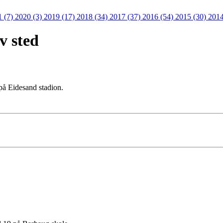
1 (7)
2020 (3)
2019 (17)
2018 (34)
2017 (37)
2016 (54)
2015 (30)
2014
v sted
 på Eidesand stadion.