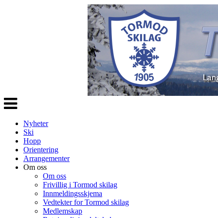
Veksle
navigasjon
Nyheter
Ski
Hopp
Orientering
Arrangementer
Om oss
Om oss
Frivillig i Tormod skilag
Innmeldingsskjema
Vedtekter for Tormod skilag
Medlemskap