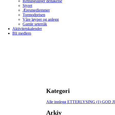
Retningslinjer deltakelse
Styret
Æresmedlemmer
Tormodprisen
Våre løyper og anlegg
Gamle seterråk
Aktivitetskalender
Bli medlem
Kategori
Alle innlegg
ETTERLYSING (1)
GOD JU
Arkiv