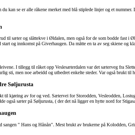
du kan se er alle råkene merket med blå stiplede linjer og et nummer.
n
d til sæter og slåttekve i Øldalen, men også for de som bodde fast i Ø
start og innkomst på Giverhaugen. Da måtte en ta av seg skiene og kl
Kleivene. I tillegg til råket opp Veslesæterdalen var det sæterveg fra Sl
urlig sti, men noe arbeidd og utbedret enkelte steder. Var også brukt til 
re Søljurusta
kt til kjøring av for og ved. Sætervei for Storodden, Vesleodden, Los
også sæter på Søljurusta, ( der det nå ligger en hytte nord for Stigasæ
thaugen
ed sangen " Hans og Hånån". Mest brukt av brukerne på Kolodden, Gri