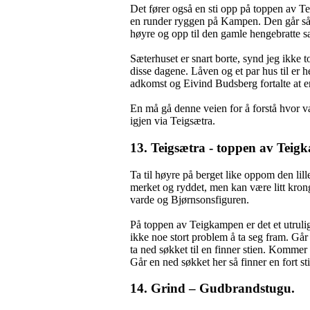
Det fører også en sti opp på toppen av T
en runder ryggen på Kampen. Den går så i 
høyre og opp til den gamle hengebratte 
Sæterhuset er snart borte, synd jeg ikke t
disse dagene. Låven og et par hus til er he
adkomst og Eivind Budsberg fortalte at e
En må gå denne veien for å forstå hvor va
igjen via Teigsætra.
13. Teigsætra - toppen av Tei
Ta til høyre på berget like oppom den lill
merket og ryddet, men kan være litt krong
varde og Bjørnsonsfiguren.
På toppen av Teigkampen er det et utrulig v
ikke noe stort problem å ta seg fram. Gå
ta ned søkket til en finner stien. Kommer
Går en ned søkket her så finner en fort s
14. Grind – Gudbrandstugu.