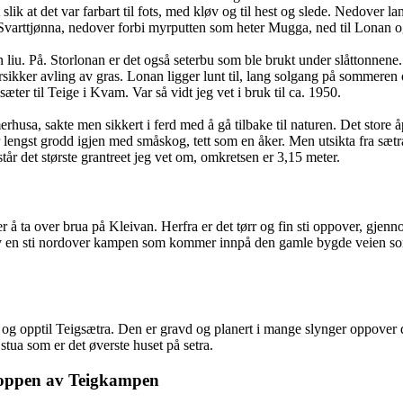
t slik at det var farbart til fots, med kløv og til hest og slede. Nedover
 Svarttjønna, nedover forbi myrputten som heter Mugga, ned til Lonan o
 liu. På. Storlonan er det også seterbu som ble brukt under slåttonnene. 
sikker avling av gras. Lonan ligger lunt til, lang solgang på sommeren 
ter til Teige i Kvam. Var så vidt jeg vet i bruk til ca. 1950.
rhusa, sakte men sikkert i ferd med å gå tilbake til naturen. Det store 
 lengst grodd igjen med småskog, tett som en åker. Men utsikta fra sætra 
r det største grantreet jeg vet om, omkretsen er 3,15 meter.
a er å ta over brua på Kleivan. Herfra er det tørr og fin sti oppover, gj
 av en sti nordover kampen som kommer innpå den gamle bygde veien som
 og opptil Teigsætra. Den er gravd og planert i mange slynger oppover
stua som er det øverste huset på setra.
toppen av Teigkampen