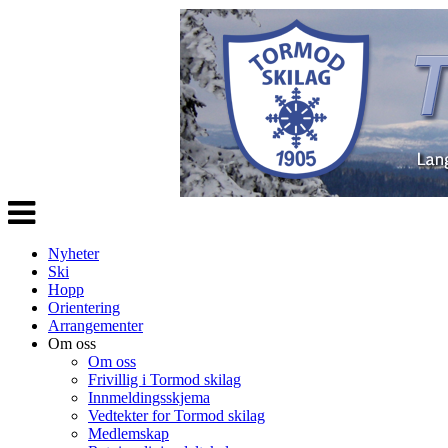
Veksle
navigasjon
Nyheter
Ski
Hopp
Orientering
Arrangementer
Om oss
Om oss
Frivillig i Tormod skilag
Innmeldingsskjema
Vedtekter for Tormod skilag
Medlemskap