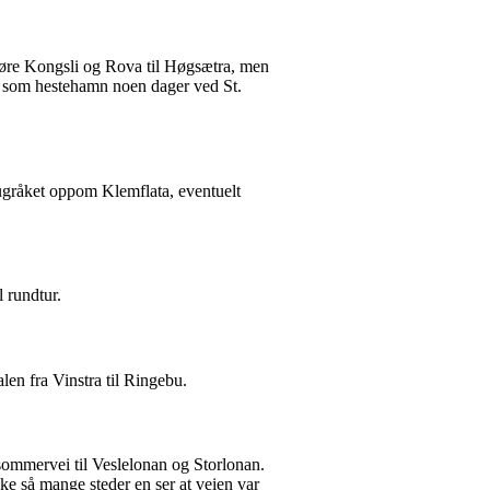
Søre Kongsli og Rova til Høgsætra, men
kt som hestehamn noen dager ved St.
gråket oppom Klemflata, eventuelt
l rundtur.
alen fra Vinstra til Ringebu.
sommervei til Veslelonan og Storlonan.
ke så mange steder en ser at veien var