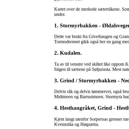
Kartet over de merkede sæterråkene. Som 
under.
1. Stormyrbakken - Øldalsvege
Dette var brukt fra Giverhaugen og Granru
Tormodrennet gikk også her en gang med 
2. Kudalen.
Ta av til venstre ved skiltet like oppom 
Stigen til sætrene på Søljurusta. Mest nat
3. Grind / Stormyrbakken - Ned
Delvis råk og delvis tømmervei, også bru
Midtmoen og Barrustmoen. Stormyra hadde 
4. Hesthaugråket, Grind - Hes
Kjent langt utenfor Sorperoas grenser m
Kvennslåa og Høgsætra.