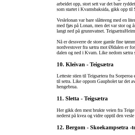
arbeidet opp, stort sett var det bare rydde
som startet i Kvamsbaksida, gikk opp til
Veslelonan var bare slåtteeng med en liten
med fjøs på Lonan, men det var stor og år
langt ned på grunnvatnet. TeigsætraHeimsæ
Nå er dessverre de store gamle fine tømme
nordvestover fra sætra mot Øldalen er for
dalen og ned i Kvam. Like nedom sætra stå
10. Kleivan - Teigsætra
Letteste stien til Teigsætera fra Sorpero
til setra. Like oppom Gaupholet tar det
hengebrua.
11. Sletta - Teigsætra
Her gikk den mest brukte veien fra Teige
nederst på kvea og vidre opptil den vesle 
12. Bergom - Skoekampsetra -