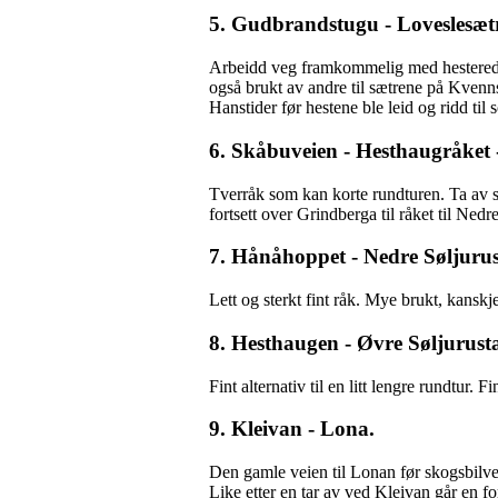
5. Gudbrandstugu - Loveslesæt
Arbeidd veg framkommelig med hesteredsk
også brukt av andre til sætrene på Kvenn
Hanstider før hestene ble leid og ridd til
6. Skåbuveien - Hesthaugråket 
Tverråk som kan korte rundturen. Ta av
fortsett over Grindberga til råket til Nedr
7. Hånåhoppet - Nedre Søljuru
Lett og sterkt fint råk. Mye brukt, kanskj
8. Hesthaugen - Øvre Søljurust
Fint alternativ til en litt lengre rundtur.
9. Kleivan - Lona.
Den gamle veien til Lonan før skogsbilve
Like etter en tar av ved Kleivan går en f