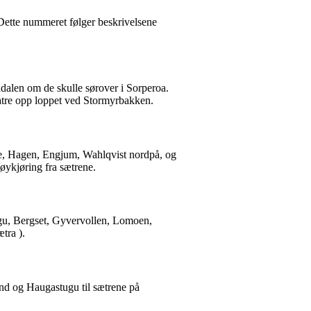
 Dette nummeret følger beskrivelsene
ldalen om de skulle sørover i Sorperoa.
atre opp loppet ved Stormyrbakken.
ette, Hagen, Engjum, Wahlqvist nordpå, og
høykjøring fra sætrene.
tugu, Bergset, Gyvervollen, Lomoen,
tra ).
nd og Haugastugu til sætrene på