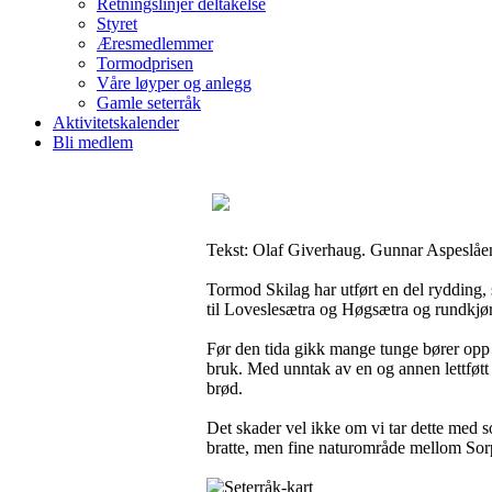
Retningslinjer deltakelse
Styret
Æresmedlemmer
Tormodprisen
Våre løyper og anlegg
Gamle seterråk
Aktivitetskalender
Bli medlem
Tekst: Olaf Giverhaug. Gunnar Aspeslåen 
Tormod Skilag har utført en del rydding, 
til Loveslesætra og Høgsætra og rundkjør
Før den tida gikk mange tunge bører opp
bruk. Med unntak av en og annen lettføtt f
brød.
Det skader vel ikke om vi tar dette med so
bratte, men fine naturområde mellom Sor