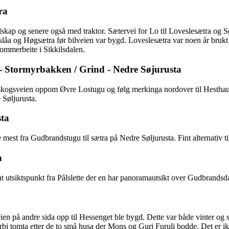
ra
ap og senere også med traktor. Sætervei for Lo til Loveslesætra og 
slåa og Høgsætra før bilveien var bygd. Loveslesætra var noen år bru
 sommerbeite i Sikkilsdalen.
- Stormyrbakken / Grind - Nedre Søjurusta
 skogsveien oppom Øvre Lostugu og følg merkinga nordover til Hesthau
e Søljurusta.
sta
e mest fra Gudbrandstugu til sætra på Nedre Søljurusta. Fint alternativ ti
a
 Fint utsiktspunkt fra Pålslette der en har panoramautsikt over Gudbrandsd
ien på andre sida opp til Hessenget ble bygd. Dette var både vinter og 
orbi tomta etter de to små husa der Mons og Guri Furuli bodde. Det er ik