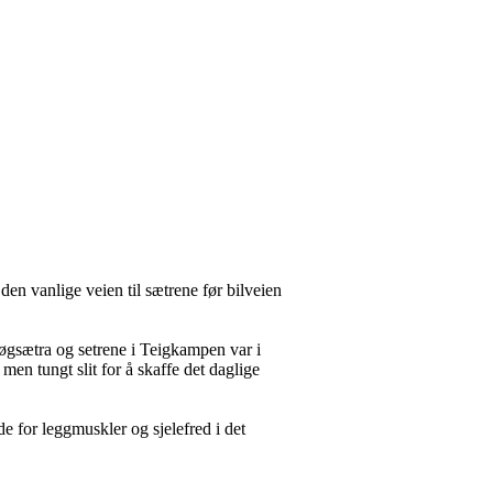
en vanlige veien til sætrene før bilveien
gsætra og setrene i Teigkampen var i
men tungt slit for å skaffe det daglige
de for leggmuskler og sjelefred i det