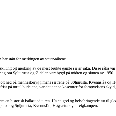
har stått for merkingen av sæter-råkene.
skilting og merking av de mest brukte gamle sæter-råka. Disse råka var d
ing om Søljurusta og Øldalen vart bygd på midten og slutten av 1950.
 og ned på menneskerygg mens sætrene på Søljurusta, Kvennslåa og Hø
riar på tur til budeiene, var det neppe koseturer for fornøyelsens skyld, 
m en historisk ballast på turen. Ha en god og helsebringende tur til gle
peroa og Søljurusta, Kvennslåa, Høgsætra og i Teigkampen.