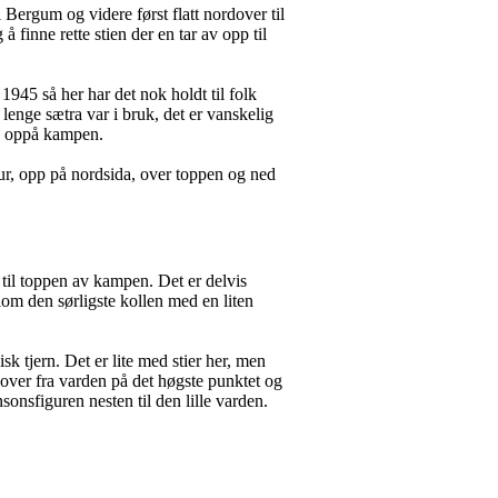
Bergum og videre først flatt nordover til
finne rette stien der en tar av opp til
1945 så her har det nok holdt til folk
 lenge sætra var i bruk, det er vanskelig
na oppå kampen.
tur, opp på nordsida, over toppen og ned
p til toppen av kampen. Det er delvis
lom den sørligste kollen med en liten
isk tjern. Det er lite med stier her, men
over fra varden på det høgste punktet og
onsfiguren nesten til den lille varden.