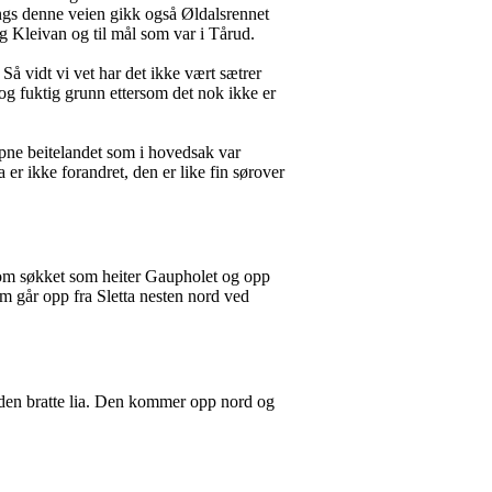
 langs denne veien gikk også Øldalsrennet
g Kleivan og til mål som var i Tårud.
Så vidt vi vet har det ikke vært sætrer
og fuktig grunn ettersom det nok ikke er
åpne beitelandet som i hovedsak var
er ikke forandret, den er like fin sørover
ennom søkket som heiter Gaupholet og opp
 går opp fra Sletta nesten nord ved
 den bratte lia. Den kommer opp nord og