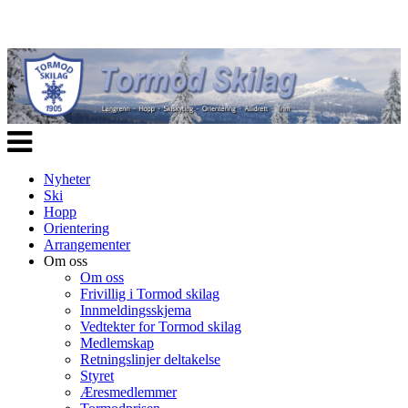
Veksle
navigasjon
Nyheter
Ski
Hopp
Orientering
Arrangementer
Om oss
Om oss
Frivillig i Tormod skilag
Innmeldingsskjema
Vedtekter for Tormod skilag
Medlemskap
Retningslinjer deltakelse
Styret
Æresmedlemmer