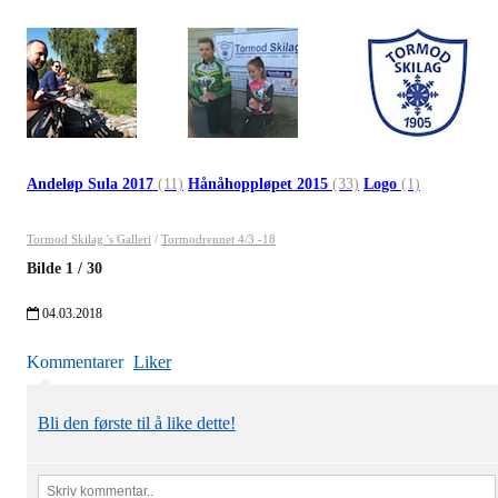
Andeløp Sula 2017
(11)
Hånåhoppløpet 2015
(33)
Logo
(1)
Tormod Skilag 's Galleri
/
Tormodrennet 4/3 -18
Bilde
1
/
30
04.03.2018
Kommentarer
Liker
Bli den første til å like dette!