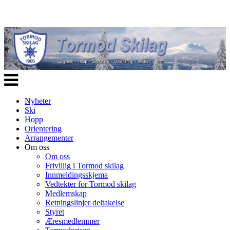
Veksle
navigasjon
Nyheter
Ski
Hopp
Orientering
Arrangementer
Om oss
Om oss
Frivillig i Tormod skilag
Innmeldingsskjema
Vedtekter for Tormod skilag
Medlemskap
Retningslinjer deltakelse
Styret
Æresmedlemmer