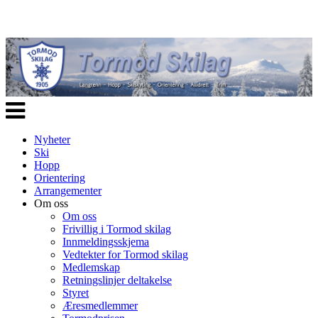
Veksle
navigasjon
Nyheter
Ski
Hopp
Orientering
Arrangementer
Om oss
Om oss
Frivillig i Tormod skilag
Innmeldingsskjema
Vedtekter for Tormod skilag
Medlemskap
Retningslinjer deltakelse
Styret
Æresmedlemmer