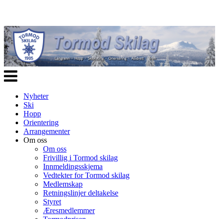
Veksle
navigasjon
Nyheter
Ski
Hopp
Orientering
Arrangementer
Om oss
Om oss
Frivillig i Tormod skilag
Innmeldingsskjema
Vedtekter for Tormod skilag
Medlemskap
Retningslinjer deltakelse
Styret
Æresmedlemmer