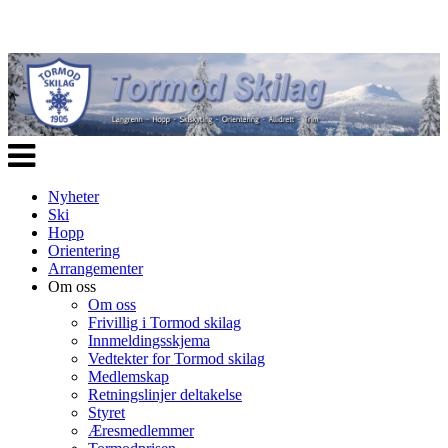
Veksle
navigasjon
Nyheter
Ski
Hopp
Orientering
Arrangementer
Om oss
Om oss
Frivillig i Tormod skilag
Innmeldingsskjema
Vedtekter for Tormod skilag
Medlemskap
Retningslinjer deltakelse
Styret
Æresmedlemmer