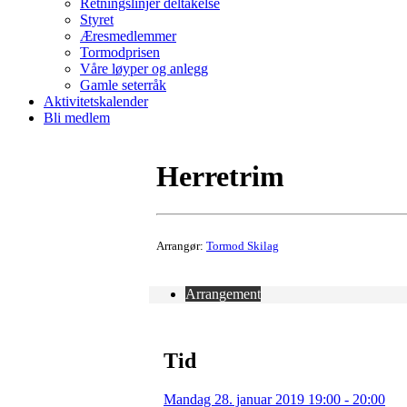
Retningslinjer deltakelse
Styret
Æresmedlemmer
Tormodprisen
Våre løyper og anlegg
Gamle seterråk
Aktivitetskalender
Bli medlem
Herretrim
Arrangør:
Tormod Skilag
Arrangement
Tid
Mandag 28. januar 2019 19:00 - 20:00