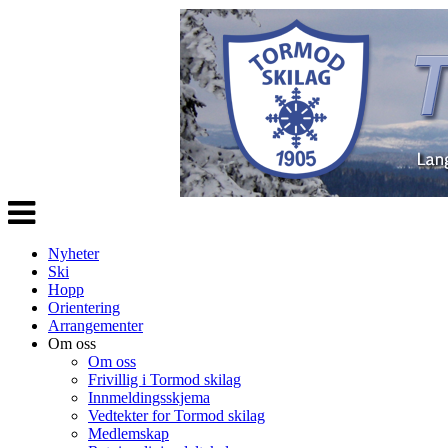
Veksle
navigasjon
Nyheter
Ski
Hopp
Orientering
Arrangementer
Om oss
Om oss
Frivillig i Tormod skilag
Innmeldingsskjema
Vedtekter for Tormod skilag
Medlemskap