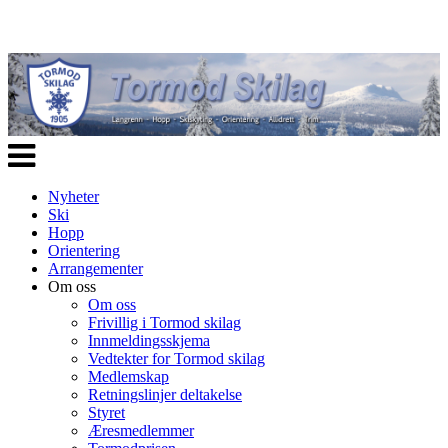
Veksle
navigasjon
Nyheter
Ski
Hopp
Orientering
Arrangementer
Om oss
Om oss
Frivillig i Tormod skilag
Innmeldingsskjema
Vedtekter for Tormod skilag
Medlemskap
Retningslinjer deltakelse
Styret
Æresmedlemmer