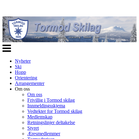
Veksle
navigasjon
Nyheter
Ski
Hopp
Orientering
Arrangementer
Om oss
Om oss
Frivillig i Tormod skilag
Innmeldingsskjema
Vedtekter for Tormod skilag
Medlemskap
Retningslinjer deltakelse
Styret
Æresmedlemmer