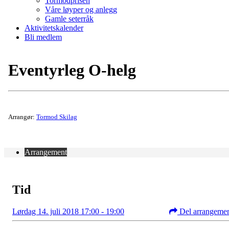
Tormodprisen
Våre løyper og anlegg
Gamle seterråk
Aktivitetskalender
Bli medlem
Eventyrleg O-helg
Arrangør:
Tormod Skilag
Arrangement
Tid
Lørdag 14. juli 2018 17:00 - 19:00
Del arrangeme