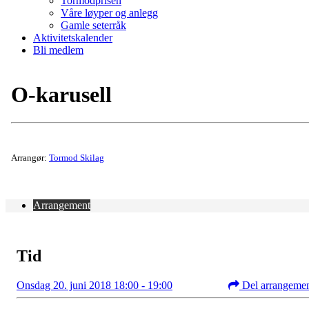
Tormodprisen
Våre løyper og anlegg
Gamle seterråk
Aktivitetskalender
Bli medlem
O-karusell
Arrangør:
Tormod Skilag
Arrangement
Tid
Onsdag 20. juni 2018 18:00 - 19:00
Del arrangeme