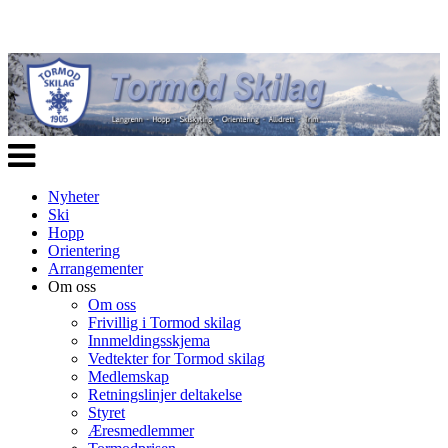
Veksle
navigasjon
Nyheter
Ski
Hopp
Orientering
Arrangementer
Om oss
Om oss
Frivillig i Tormod skilag
Innmeldingsskjema
Vedtekter for Tormod skilag
Medlemskap
Retningslinjer deltakelse
Styret
Æresmedlemmer