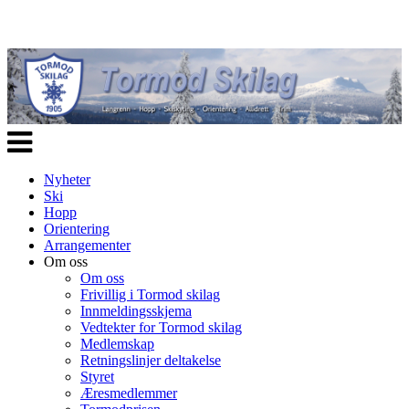
Veksle
navigasjon
Nyheter
Ski
Hopp
Orientering
Arrangementer
Om oss
Om oss
Frivillig i Tormod skilag
Innmeldingsskjema
Vedtekter for Tormod skilag
Medlemskap
Retningslinjer deltakelse
Styret
Æresmedlemmer