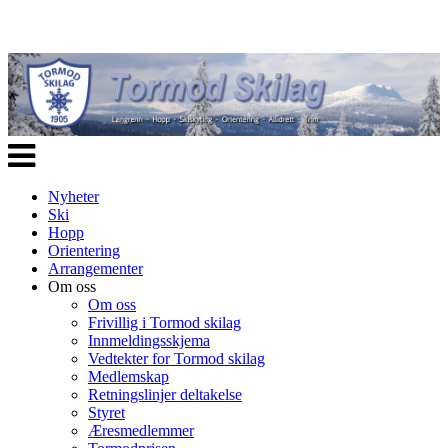
Veksle
navigasjon
Nyheter
Ski
Hopp
Orientering
Arrangementer
Om oss
Om oss
Frivillig i Tormod skilag
Innmeldingsskjema
Vedtekter for Tormod skilag
Medlemskap
Retningslinjer deltakelse
Styret
Æresmedlemmer