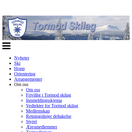
Veksle
navigasjon
Nyheter
Ski
Hopp
Orientering
Arrangementer
Om oss
Om oss
Frivillig i Tormod skilag
Innmeldingsskjema
Vedtekter for Tormod skilag
Medlemskap
Retningslinjer deltakelse
Styret
Æresmedlemmer