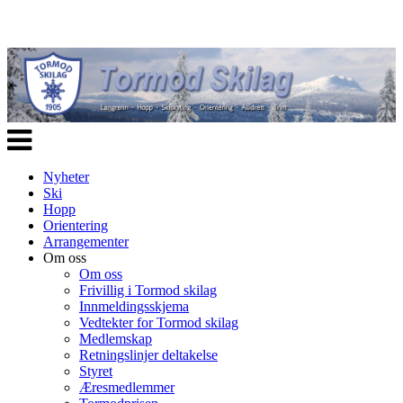
Veksle
navigasjon
Nyheter
Ski
Hopp
Orientering
Arrangementer
Om oss
Om oss
Frivillig i Tormod skilag
Innmeldingsskjema
Vedtekter for Tormod skilag
Medlemskap
Retningslinjer deltakelse
Styret
Æresmedlemmer