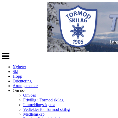
Veksle
navigasjon
Nyheter
Ski
Hopp
Orientering
Arrangementer
Om oss
Om oss
Frivillig i Tormod skilag
Innmeldingsskjema
Vedtekter for Tormod skilag
Medlemskap