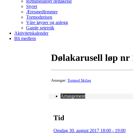
Retningslinjer deltakelse
Styret
Æresmedlemmer
Tormodprisen
Våre løyper og anlegg
Gamle seterråk
Aktivitetskalender
Bli medlem
Dølakarusell løp nr
Arrangør:
Tormod Skilag
Arrangement
Tid
Onsdag 30. august 2017 18:00 - 19:00