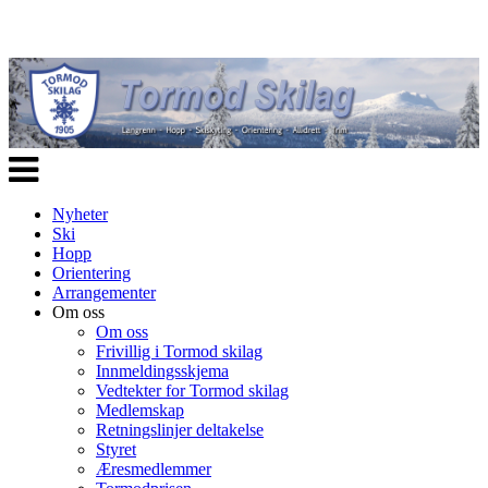
Veksle
navigasjon
Nyheter
Ski
Hopp
Orientering
Arrangementer
Om oss
Om oss
Frivillig i Tormod skilag
Innmeldingsskjema
Vedtekter for Tormod skilag
Medlemskap
Retningslinjer deltakelse
Styret
Æresmedlemmer