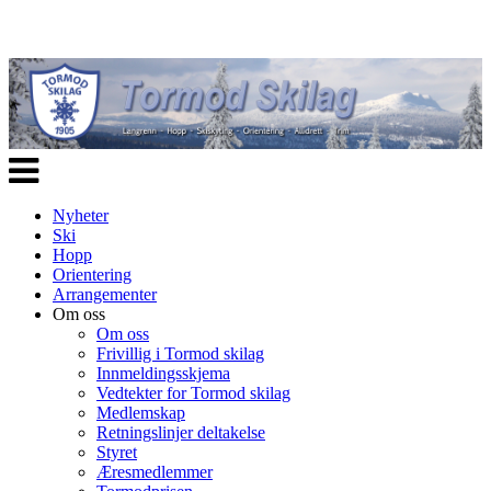
Veksle
navigasjon
Nyheter
Ski
Hopp
Orientering
Arrangementer
Om oss
Om oss
Frivillig i Tormod skilag
Innmeldingsskjema
Vedtekter for Tormod skilag
Medlemskap
Retningslinjer deltakelse
Styret
Æresmedlemmer